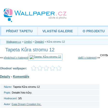
PŘIDAT TAPETU
VLASTNÍ GALERIE
O PROJEKTU
Wallpaper.cz
>
Umění
>
Digitální
> Kůra stromu 12
Tapeta Kůra stromu 12
CHYBA
<<
předchozí v kategorii
další v kategorii
>>
Ohodnoť wallpaper:
Detaily
-
Komentáře
Název:
Tapeta Kůra stromu 12
Popis:
Detailní foto kůry.
Hodnocení:
3/5
Autor:
Gaia Dream Creation Inc.