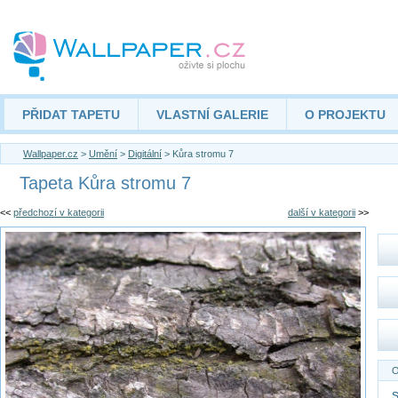
PŘIDAT TAPETU
VLASTNÍ GALERIE
O PROJEKTU
Wallpaper.cz
>
Umění
>
Digitální
> Kůra stromu 7
Tapeta Kůra stromu 7
<<
předchozí v kategorii
další v kategorii
>>
O
S