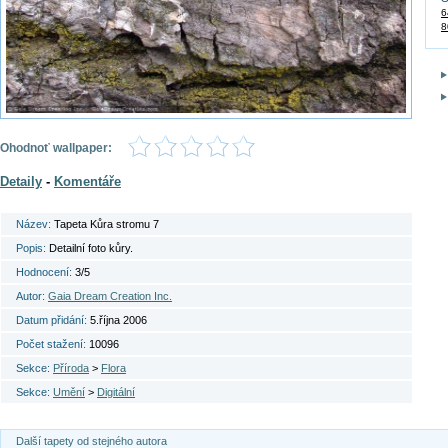
6
8
Ohodnoť wallpaper:
Detaily
-
Komentáře
Název:
Tapeta Kůra stromu 7
Popis:
Detailní foto kůry.
Hodnocení:
3/5
Autor:
Gaia Dream Creation Inc.
Datum přidání:
5.října 2006
Počet stažení:
10096
Sekce:
Příroda
>
Flora
Sekce:
Umění
>
Digitální
Další tapety od stejného autora