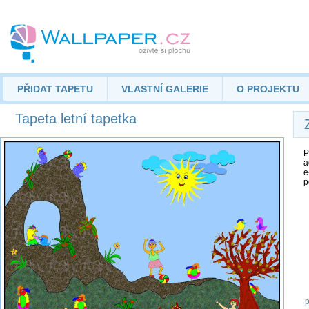
PŘIDAT TAPETU
VLASTNÍ GALERIE
O PROJEKTU
Tapeta letní tapetka
P
a
e
p
p