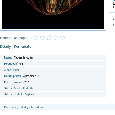
6
8
Ohodnoť wallpaper:
Detaily
-
Komentáře
Název:
Tapeta listování
Hodnocení:
5/5
Autor:
Ividol
Datum přidání:
3.prosince 2010
Počet stažení:
9267
Sekce:
Sci-fi
>
Fraktály
Sekce:
Umění
>
Digitální
Další tapety od stejného autora