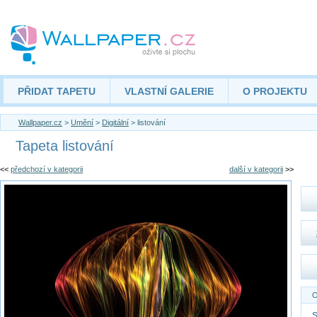
PŘIDAT TAPETU
VLASTNÍ GALERIE
O PROJEKTU
Wallpaper.cz
>
Umění
>
Digitální
> listování
Tapeta listování
<<
předchozí v kategorii
další v kategorii
>>
O
S