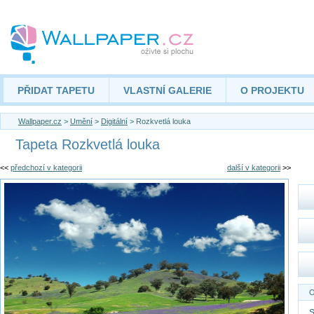
PŘIDAT TAPETU
VLASTNÍ GALERIE
O PROJEKTU
Wallpaper.cz
>
Umění
>
Digitální
> Rozkvetlá louka
Tapeta Rozkvetlá louka
<<
předchozí v kategorii
další v kategorii
>>
O
S