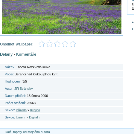
6
8
Ohodnoť wallpaper:
Detaily
-
Komentáře
Název:
Tapeta Rozkvetlá louka
Popis:
Beránci nad loukou plnou kvítí.
Hodnocení:
3/5
Autor:
Jiří Stránský
Datum přidání:
15.února 2006
Počet stažení:
26563
Sekce:
Příroda
>
Krajina
Sekce:
Umění
>
Digitální
Další tapety od stejného autora