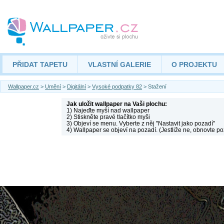
PŘIDAT TAPETU
VLASTNÍ GALERIE
O PROJEKTU
Wallpaper.cz
>
Umění
>
Digitální
>
Vysoké podpatky 82
> Stažení
Jak uložit wallpaper na Vaši plochu:
1) Najeďte myší nad wallpaper
2) Stiskněte pravé tlačítko myši
3) Objeví se menu. Vyberte z něj "Nastavit jako pozadí"
4) Wallpaper se objeví na pozadí. (Jestliže ne, obnovte po