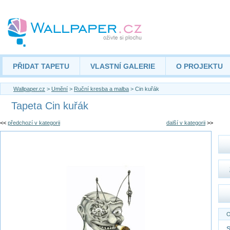
PŘIDAT TAPETU
VLASTNÍ GALERIE
O PROJEKTU
Wallpaper.cz
>
Umění
>
Ruční kresba a malba
> Cin kuřák
Tapeta Cin kuřák
<<
předchozí v kategorii
další v kategorii
>>
O
S