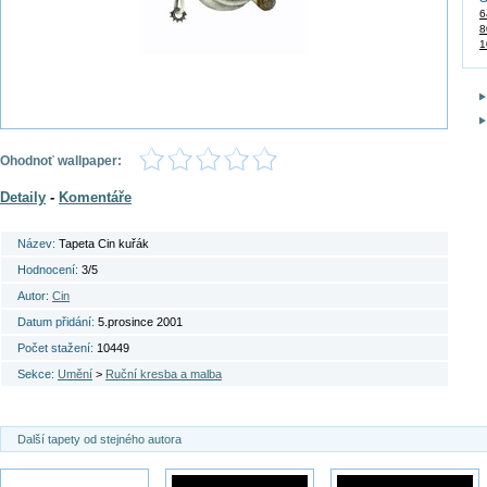
6
8
1
Ohodnoť wallpaper:
Detaily
-
Komentáře
Název:
Tapeta Cin kuřák
Hodnocení:
3/5
Autor:
Cin
Datum přidání:
5.prosince 2001
Počet stažení:
10449
Sekce:
Umění
>
Ruční kresba a malba
Další tapety od stejného autora