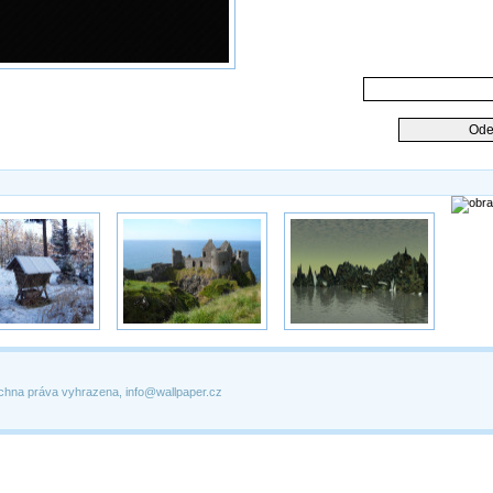
chna práva vyhrazena, info@wallpaper.cz