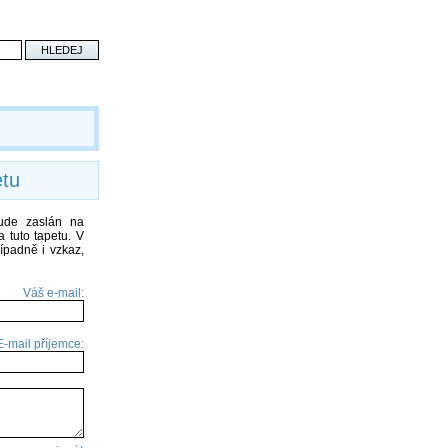
etu
bude zaslán na
 tuto tapetu. V
ípadně i vzkaz,
Váš e-mail:
E-mail příjemce: