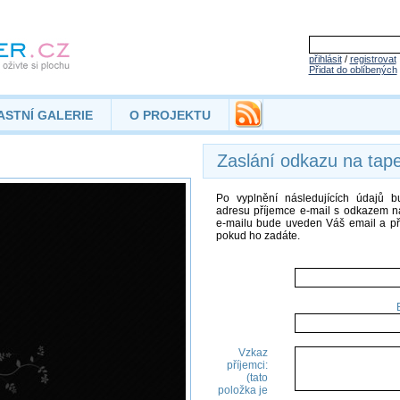
přihlásit
/
registrovat
Přidat do oblíbených
ASTNÍ GALERIE
O PROJEKTU
Zaslání odkazu na tap
Po vyplnění následujících údajů 
adresu příjemce e-mail s odkazem na
e-mailu bude uveden Váš email a př
pokud ho zadáte.
Vzkaz
příjemci:
(tato
položka je