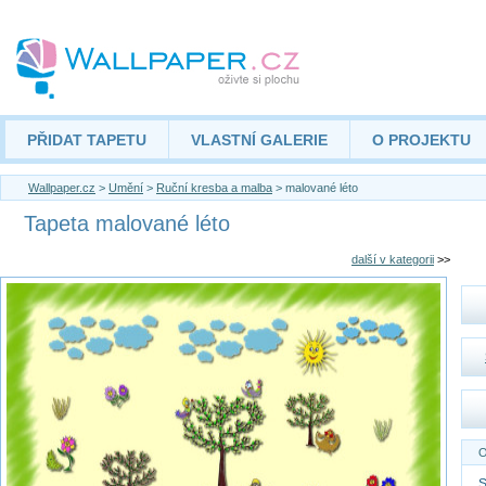
PŘIDAT TAPETU
VLASTNÍ GALERIE
O PROJEKTU
Wallpaper.cz
>
Umění
>
Ruční kresba a malba
> malované léto
Tapeta malované léto
další v kategorii
>>
O
S