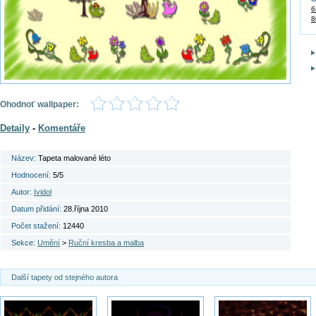
6
8
Ohodnoť wallpaper:
Detaily
-
Komentáře
Název:
Tapeta malované léto
Hodnocení:
5/5
Autor:
Ividol
Datum přidání:
28.října 2010
Počet stažení:
12440
Sekce:
Umění
>
Ruční kresba a malba
Další tapety od stejného autora