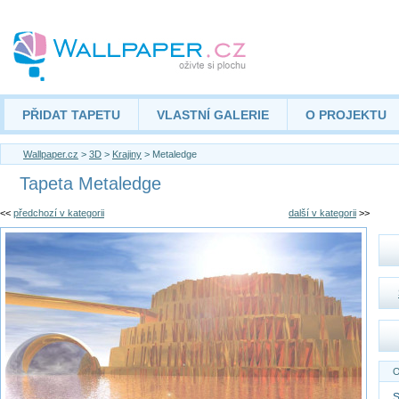
PŘIDAT TAPETU
VLASTNÍ GALERIE
O PROJEKTU
Wallpaper.cz
>
3D
>
Krajiny
> Metaledge
Tapeta Metaledge
<<
předchozí v kategorii
další v kategorii
>>
O
S