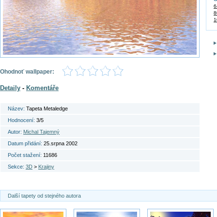
6
8
1
Ohodnoť wallpaper:
Detaily
-
Komentáře
Název:
Tapeta Metaledge
Hodnocení:
3/5
Autor:
Michal Tajemný
Datum přidání:
25.srpna 2002
Počet stažení:
11686
Sekce:
3D
>
Krajiny
Další tapety od stejného autora