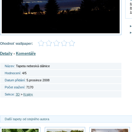
6
8
1
Ohodnoť wallpaper:
Detaily
-
Komentáře
Název:
Tapeta nebeská dálnice
Hodnocení:
4/5
Datum přidání:
5.prosince 2008
Počet stažení:
7170
Sekce:
3D
>
Krajiny
Další tapety od stejného autora