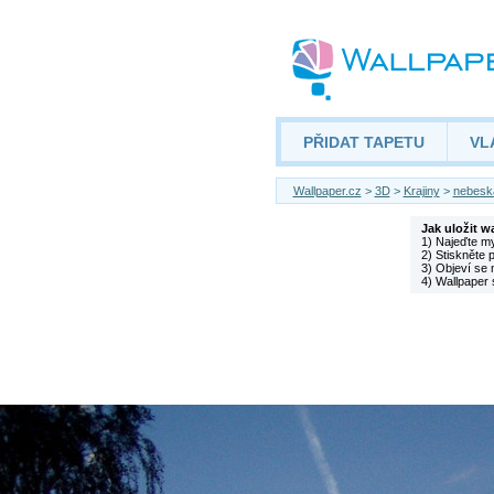
PŘIDAT TAPETU
VL
Wallpaper.cz
>
3D
>
Krajiny
>
nebeská
Jak uložit w
1) Najeďte m
2) Stiskněte 
3) Objeví se 
4) Wallpaper 