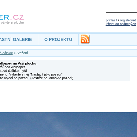
přihlásit
/
registrovat
Přidat do oblíbených
ASTNÍ GALERIE
O PROJEKTU
 dálnice
> Stažení
allpaper na Vaši plochu:
yší nad wallpaper
pravé tlačítko myši
menu. Vyberte z něj "Nastavit jako pozadí"
se objeví na pozadí. (Jestliže ne, obnovte pozadí)