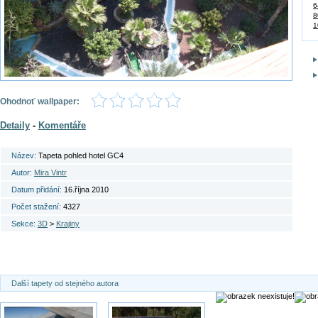
6
8
1
Ohodnoť wallpaper:
Detaily
-
Komentáře
Název:
Tapeta pohled hotel GC4
Autor:
Mira Vintr
Datum přidání:
16.října 2010
Počet stažení:
4327
Sekce:
3D
>
Krajiny
Další tapety od stejného autora