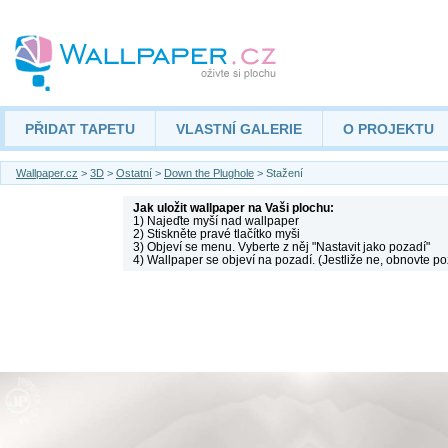
PŘIDAT TAPETU
VLASTNÍ GALERIE
O PROJEKTU
Wallpaper.cz
>
3D
>
Ostatní
>
Down the Plughole
> Stažení
Jak uložit wallpaper na Vaši plochu:
1) Najeďte myší nad wallpaper
2) Stiskněte pravé tlačítko myši
3) Objeví se menu. Vyberte z něj "Nastavit jako pozadí"
4) Wallpaper se objeví na pozadí. (Jestliže ne, obnovte po