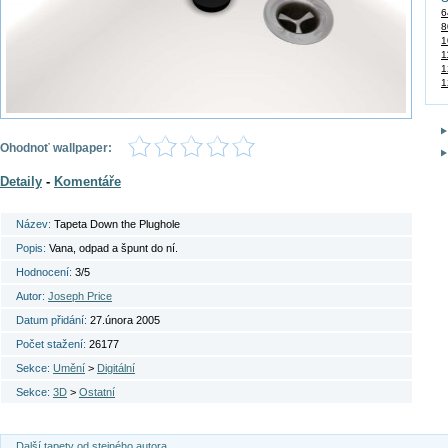
6
8
1
1
1
1
Ohodnoť wallpaper:
Detaily
-
Komentáře
Název:
Tapeta Down the Plughole
Popis:
Vana, odpad a špunt do ní.
Hodnocení:
3/5
Autor:
Joseph Price
Datum přidání:
27.února 2005
Počet stažení:
26177
Sekce:
Umění
>
Digitální
Sekce:
3D
>
Ostatní
Další tapety od stejného autora