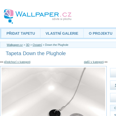
PŘIDAT TAPETU
VLASTNÍ GALERIE
O PROJEKTU
Wallpaper.cz
>
3D
>
Ostatní
> Down the Plughole
Tapeta Down the Plughole
<<
předchozí v kategorii
další v kategorii
>>
O
S