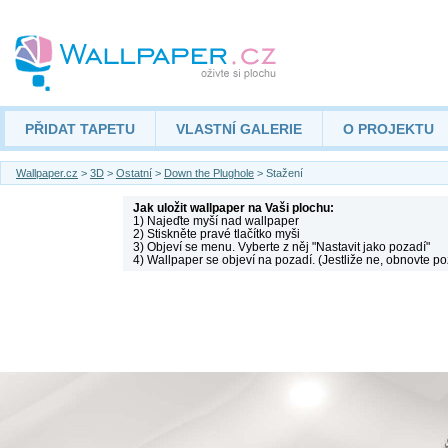
PŘIDAT TAPETU
VLASTNÍ GALERIE
O PROJEKTU
Wallpaper.cz
>
3D
>
Ostatní
>
Down the Plughole
> Stažení
Jak uložit wallpaper na Vaši plochu:
1) Najeďte myší nad wallpaper
2) Stiskněte pravé tlačítko myši
3) Objeví se menu. Vyberte z něj "Nastavit jako pozadí"
4) Wallpaper se objeví na pozadí. (Jestliže ne, obnovte po