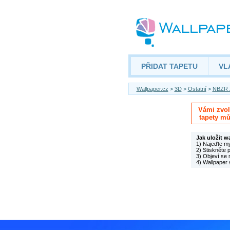
PŘIDAT TAPETU
VL
Wallpaper.cz
>
3D
>
Ostatní
>
NBZR 
Vámi zvole
tapety mů
Jak uložit w
1) Najeďte m
2) Stiskněte 
3) Objeví se 
4) Wallpaper 