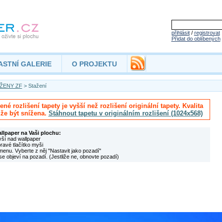
přihlásit
/
registrovat
Přidat do oblíbených
ASTNÍ GALERIE
O PROJEKTU
ŽENY ZF
> Stažení
né rozlišení tapety je vyšší než rozlišení originální tapety. Kvalita
že být snížena.
Stáhnout tapetu v originálním rozlišení (1024x568)
allpaper na Vaši plochu:
yší nad wallpaper
pravé tlačítko myši
menu. Vyberte z něj "Nastavit jako pozadí"
se objeví na pozadí. (Jestliže ne, obnovte pozadí)