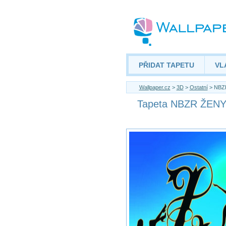
PŘIDAT TAPETU
VL
Wallpaper.cz
>
3D
>
Ostatní
> NBZ
Tapeta NBZR ŽENY