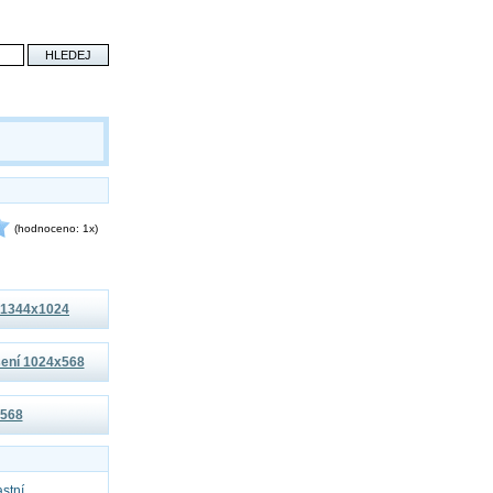
(hodnoceno: 1x)
í 1344x1024
išení 1024x568
x568
astní