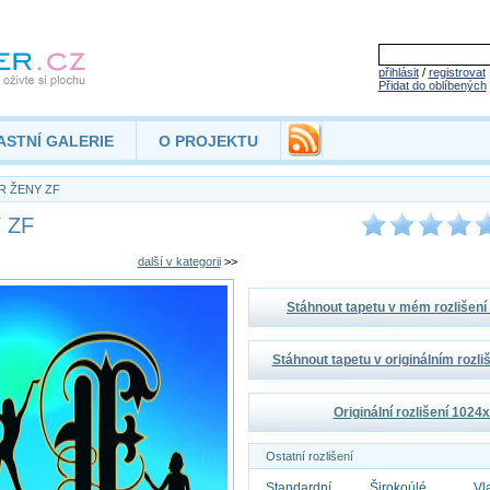
přihlásit
/
registrovat
Přidat do oblíbených
ASTNÍ GALERIE
O PROJEKTU
R ŽENY ZF
 ZF
další v kategorii
>>
Stáhnout tapetu v mém rozlišen
Stáhnout tapetu v originálním rozl
Originální rozlišení 1024
Ostatní rozlišení
Standardní
Širokoúlé
Vl