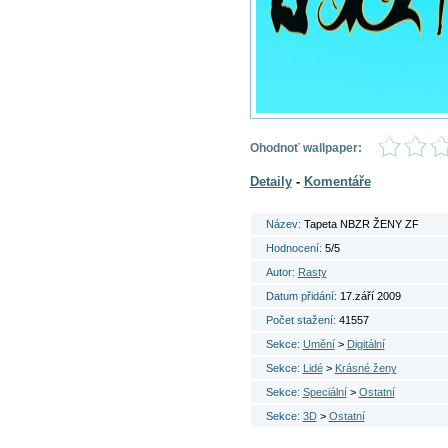
Ohodnoť wallpaper:
Detaily
-
Komentáře
Název:
Tapeta NBZR ŽENY ZF
Hodnocení:
5/5
Autor:
Rasty
Datum přidání:
17.září 2009
Počet stažení:
41557
Sekce:
Umění
>
Digitální
Sekce:
Lidé
>
Krásné ženy
Sekce:
Speciální
>
Ostatní
Sekce:
3D
>
Ostatní