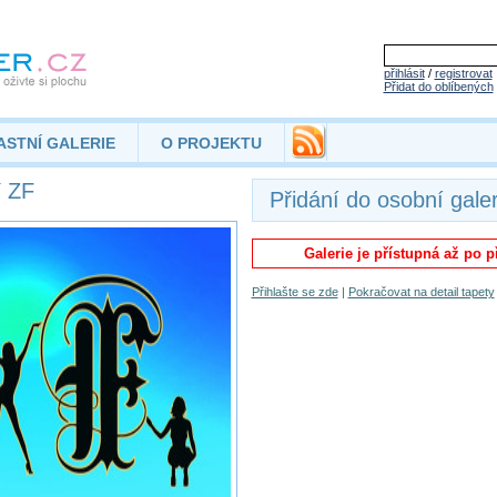
přihlásit
/
registrovat
Přidat do oblíbených
ASTNÍ GALERIE
O PROJEKTU
 ZF
Přidání do osobní galer
Galerie je přístupná až po p
Přihlašte se zde
|
Pokračovat na detail tapety