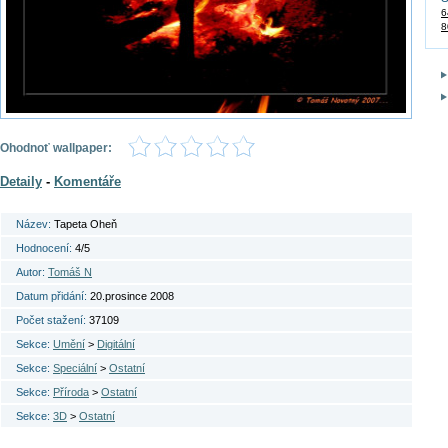
6
8
Ohodnoť wallpaper:
Detaily
-
Komentáře
Název:
Tapeta Oheň
Hodnocení:
4/5
Autor:
Tomáš N
Datum přidání:
20.prosince 2008
Počet stažení:
37109
Sekce:
Umění
>
Digitální
Sekce:
Speciální
>
Ostatní
Sekce:
Příroda
>
Ostatní
Sekce:
3D
>
Ostatní