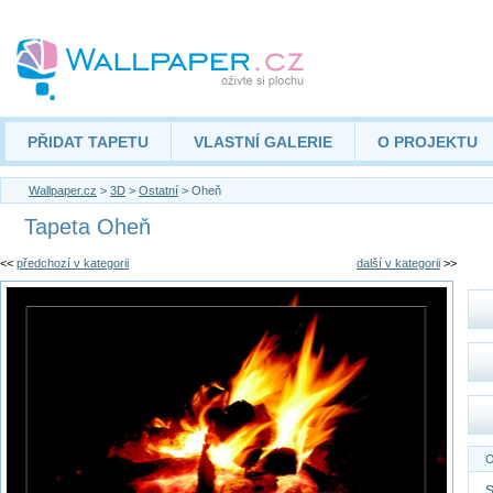
PŘIDAT TAPETU
VLASTNÍ GALERIE
O PROJEKTU
Wallpaper.cz
>
3D
>
Ostatní
> Oheň
Tapeta Oheň
<<
předchozí v kategorii
další v kategorii
>>
O
S