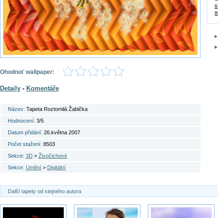
6
8
Ohodnoť wallpaper:
Detaily
-
Komentáře
Název:
Tapeta Roztomilá Žabička
Hodnocení:
3/5
Datum přidání:
26.května 2007
Počet stažení:
8503
Sekce:
3D
>
Živočichové
Sekce:
Umění
>
Digitální
Další tapety od stejného autora