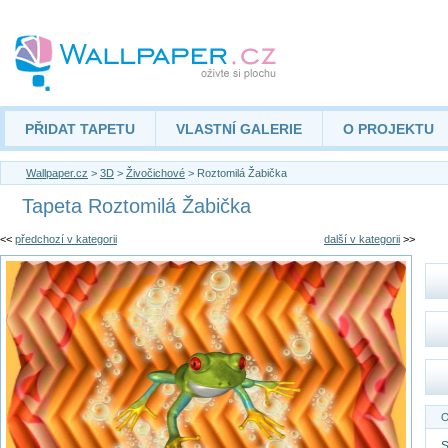
PŘIDAT TAPETU
VLASTNÍ GALERIE
O PROJEKTU
Wallpaper.cz
>
3D
>
Živočichové
> Roztomilá Žabička
Tapeta Roztomilá Žabička
<<
předchozí v kategorii
další v kategorii
>>
O
S