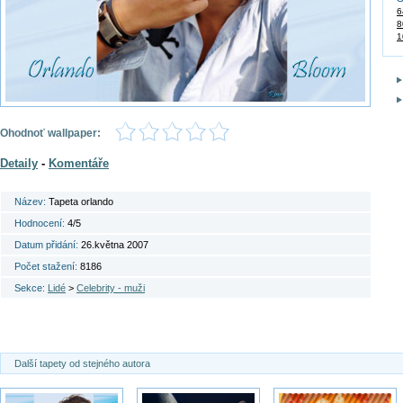
6
8
1
Ohodnoť wallpaper:
Detaily
-
Komentáře
Název:
Tapeta orlando
Hodnocení:
4/5
Datum přidání:
26.května 2007
Počet stažení:
8186
Sekce:
Lidé
>
Celebrity - muži
Další tapety od stejného autora