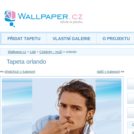
PŘIDAT TAPETU
VLASTNÍ GALERIE
O PROJEKTU
Wallpaper.cz
>
Lidé
>
Celebrity - muži
> orlando
Tapeta orlando
<<
předchozí v kategorii
další v kategorii
>>
O
S