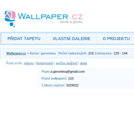
PŘIDAT TAPETU
VLASTNÍ GALERIE
O PROJEKTU
Wallpaper.cz
> Autor: geronima
Počet nalezených:
210
Zobrazeno:
129 - 144
Řadit podle:
názvu
|
hodnocení
|
počtu stažení
|
data
Popis:
a.geronima@gmail.com
Počet wallpaperů:
210
Celkem stažení:
3329022