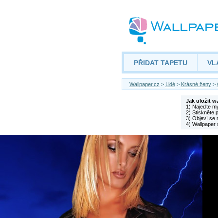
PŘIDAT TAPETU
VL
Wallpaper.cz
>
Lidé
>
Krásné ženy
>
Jak uložit w
1) Najeďte m
2) Stiskněte 
3) Objeví se 
4) Wallpaper 