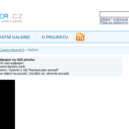
přihlásit
/
registrovat
Přidat do oblíbených
ASTNÍ GALERIE
O PROJEKTU
Caprice Bourret 5
> Stažení
allpaper na Vaši plochu:
yší nad wallpaper
pravé tlačítko myši
menu. Vyberte z něj "Nastavit jako pozadí"
se objeví na pozadí. (Jestliže ne, obnovte pozadí)