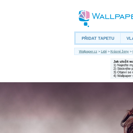
PŘIDAT TAPETU
VL
Wallpaper.cz
>
Lidé
>
Krásné ženy
>
Jak uložit w
1) Najeďte m
2) Stiskněte 
3) Objeví se 
4) Wallpaper 