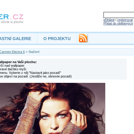
přihlásit
/
registrovat
Přidat do oblíbených
ASTNÍ GALERIE
O PROJEKTU
Carmen Electra 6
> Stažení
allpaper na Vaši plochu:
yší nad wallpaper
pravé tlačítko myši
menu. Vyberte z něj "Nastavit jako pozadí"
se objeví na pozadí. (Jestliže ne, obnovte pozadí)