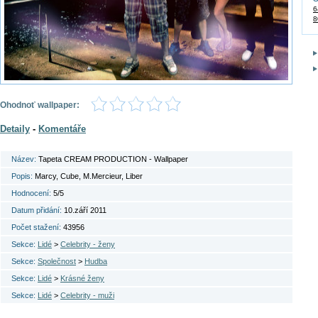
6
8
Ohodnoť wallpaper:
Detaily
-
Komentáře
Název:
Tapeta CREAM PRODUCTION - Wallpaper
Popis:
Marcy, Cube, M.Mercieur, Liber
Hodnocení:
5/5
Datum přidání:
10.září 2011
Počet stažení:
43956
Sekce:
Lidé
>
Celebrity - ženy
Sekce:
Společnost
>
Hudba
Sekce:
Lidé
>
Krásné ženy
Sekce:
Lidé
>
Celebrity - muži