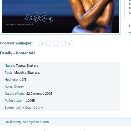
6
8
1
Ohodnoť wallpaper:
Detaily
-
Komentáře
Název:
Tapeta Shakara
Popis:
Modelka Shakara.
Hodnocení:
3/5
Autor:
Cherry
Datum přidání:
22.července 2005
Počet stažení:
10965
Sekce:
Lidé
>
Krásné ženy
Další tapety od stejného autora