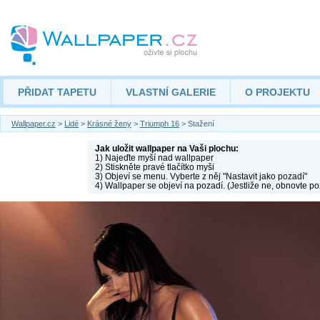
PŘIDAT TAPETU
VLASTNÍ GALERIE
O PROJEKTU
Wallpaper.cz
>
Lidé
>
Krásné ženy
>
Triumph 16
> Stažení
Jak uložit wallpaper na Vaši plochu:
1) Najeďte myší nad wallpaper
2) Stiskněte pravé tlačítko myši
3) Objeví se menu. Vyberte z něj "Nastavit jako pozadí"
4) Wallpaper se objeví na pozadí. (Jestliže ne, obnovte po