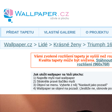
PŘIDAT TAPETU
VLASTNÍ GALERIE
O PROJEKTU
Wallpaper.cz
>
Lidé
>
Krásné ženy
>
Triumph 1
Vámi zvolené rozlišení tapety je vyšší než roz
Kvalita tapety může být snížena.
Stáhnout 
rozlišení (960x768)
Jak uložit wallpaper na Vaši plochu:
1) Najeďte myší nad wallpaper
2) Stiskněte pravé tlačítko myši
3) Objeví se menu. Vyberte z něj "Nastavit jako pozadí"
4) Wallpaper se objeví na pozadí. (Jestliže ne, obnovte po