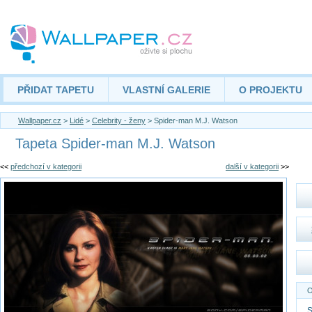
PŘIDAT TAPETU
VLASTNÍ GALERIE
O PROJEKTU
Wallpaper.cz
>
Lidé
>
Celebrity - ženy
> Spider-man M.J. Watson
Tapeta Spider-man M.J. Watson
<<
předchozí v kategorii
další v kategorii
>>
O
S