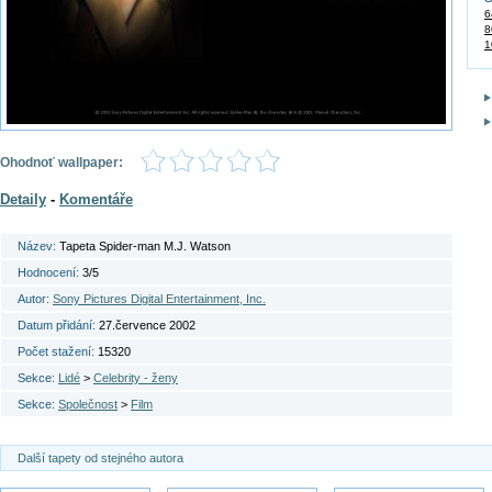
6
8
1
Ohodnoť wallpaper:
Detaily
-
Komentáře
Název:
Tapeta Spider-man M.J. Watson
Hodnocení:
3/5
Autor:
Sony Pictures Digital Entertainment, Inc.
Datum přidání:
27.července 2002
Počet stažení:
15320
Sekce:
Lidé
>
Celebrity - ženy
Sekce:
Společnost
>
Film
Další tapety od stejného autora