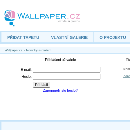
PŘIDAT TAPETU
VLASTNÍ GALERIE
O PROJEKTU
Wallpaper.cz
> Novinky e-mailem
Re
Nemá
Zare