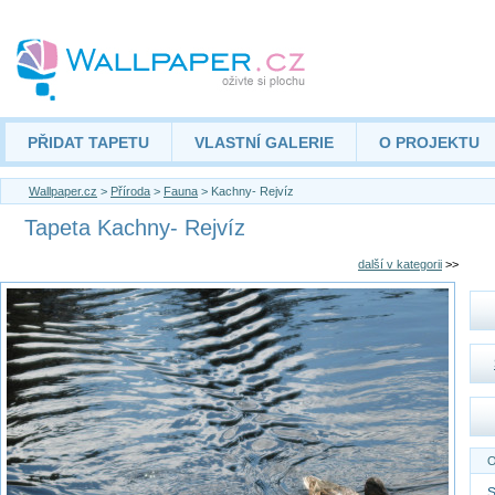
PŘIDAT TAPETU
VLASTNÍ GALERIE
O PROJEKTU
Wallpaper.cz
>
Příroda
>
Fauna
> Kachny- Rejvíz
Tapeta Kachny- Rejvíz
další v kategorii
>>
O
S