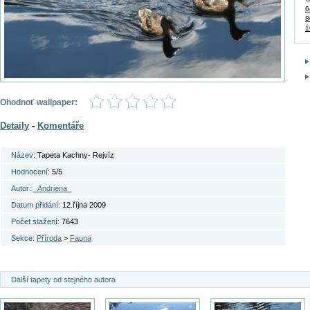
6
8
1
Ohodnoť wallpaper:
Detaily
-
Komentáře
Název:
Tapeta Kachny- Rejvíz
Hodnocení:
5/5
Autor:
_Andriena_
Datum přidání:
12.října 2009
Počet stažení:
7643
Sekce:
Příroda
>
Fauna
Další tapety od stejného autora