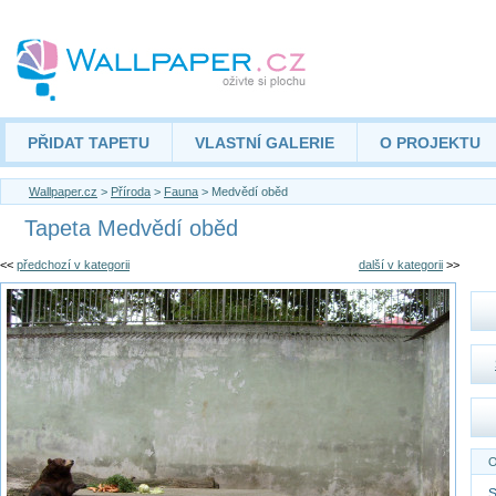
PŘIDAT TAPETU
VLASTNÍ GALERIE
O PROJEKTU
Wallpaper.cz
>
Příroda
>
Fauna
> Medvědí oběd
Tapeta Medvědí oběd
<<
předchozí v kategorii
další v kategorii
>>
O
S