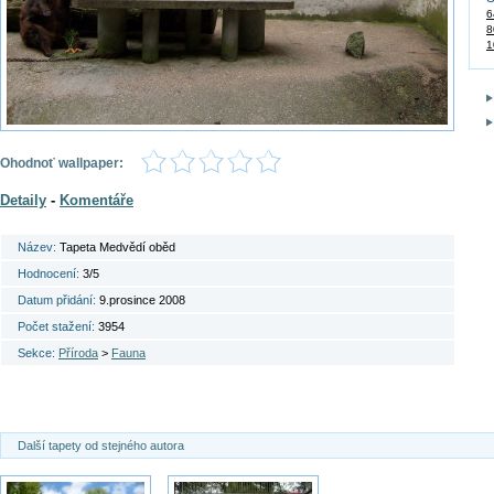
6
8
1
Ohodnoť wallpaper:
Detaily
-
Komentáře
Název:
Tapeta Medvědí oběd
Hodnocení:
3/5
Datum přidání:
9.prosince 2008
Počet stažení:
3954
Sekce:
Příroda
>
Fauna
Další tapety od stejného autora