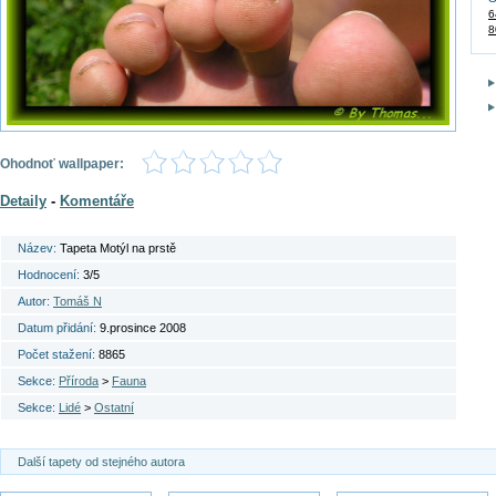
6
8
Ohodnoť wallpaper:
Detaily
-
Komentáře
Název:
Tapeta Motýl na prstě
Hodnocení:
3/5
Autor:
Tomáš N
Datum přidání:
9.prosince 2008
Počet stažení:
8865
Sekce:
Příroda
>
Fauna
Sekce:
Lidé
>
Ostatní
Další tapety od stejného autora