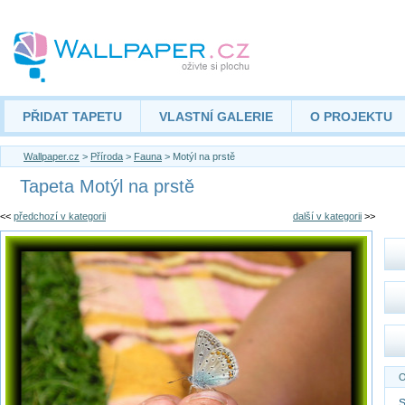
PŘIDAT TAPETU
VLASTNÍ GALERIE
O PROJEKTU
Wallpaper.cz
>
Příroda
>
Fauna
> Motýl na prstě
Tapeta Motýl na prstě
<<
předchozí v kategorii
další v kategorii
>>
O
S