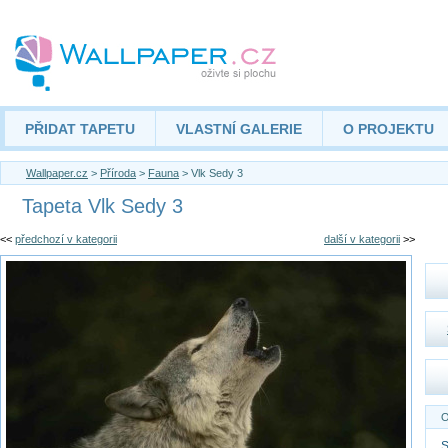
PŘIDAT TAPETU
VLASTNÍ GALERIE
O PROJEKTU
Wallpaper.cz
>
Příroda
>
Fauna
> Vlk Sedy 3
Tapeta Vlk Sedy 3
<<
předchozí v kategorii
další v kategorii
>>
O
S