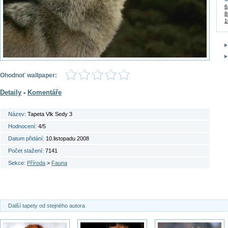
6
8
1
Ohodnoť wallpaper:
Detaily
-
Komentáře
Název:
Tapeta Vlk Sedy 3
Hodnocení:
4/5
Datum přidání:
10.listopadu 2008
Počet stažení:
7141
Sekce:
Příroda
>
Fauna
Další tapety od stejného autora