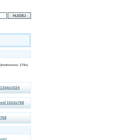
(hodnoceno: 278x)
í 1344x1024
išení 1024x768
x768
astní