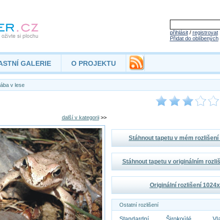
přihlásit
/
registrovat
Přidat do oblíbených
ASTNÍ GALERIE
O PROJEKTU
ába v lese
další v kategorii
>>
Stáhnout tapetu v mém rozlišen
Stáhnout tapetu v originálním rozl
Originální rozlišení 1024
Ostatní rozlišení
Standardní
Širokoúlé
Vl