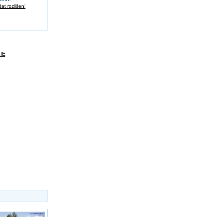
at rozlišení
IE