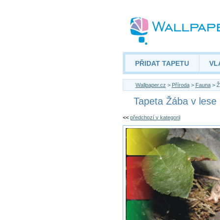
PŘIDAT TAPETU
VL
Wallpaper.cz
>
Příroda
>
Fauna
> Ž
Tapeta Žába v lese
<<
předchozí v kategorii