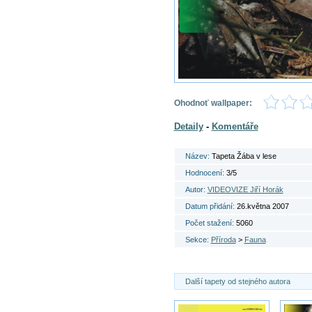
Ohodnoť wallpaper:
Detaily
-
Komentáře
Název:
Tapeta Žába v lese
Hodnocení:
3/5
Autor:
VIDEOVIZE Jiří Horák
Datum přidání:
26.května 2007
Počet stažení:
5060
Sekce:
Příroda
>
Fauna
Další tapety od stejného autora