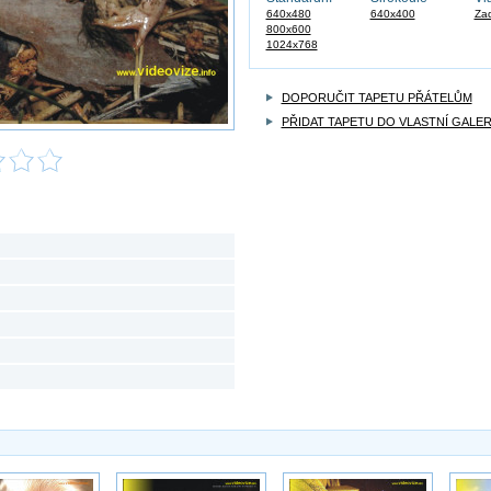
640x480
640x400
Zad
800x600
1024x768
DOPORUČIT TAPETU PŘÁTELŮM
PŘIDAT TAPETU DO VLASTNÍ GALER