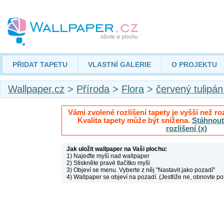
PŘIDAT TAPETU
VLASTNÍ GALERIE
O PROJEKTU
Wallpaper.cz
>
Příroda
>
Flora
>
červený tulipán
Vámi zvolené rozlišení tapety je vyšší než roz
Kvalita tapety může být snížena.
Stáhnout 
rozlišení (x)
Jak uložit wallpaper na Vaši plochu:
1) Najeďte myší nad wallpaper
2) Stiskněte pravé tlačítko myši
3) Objeví se menu. Vyberte z něj "Nastavit jako pozadí"
4) Wallpaper se objeví na pozadí. (Jestliže ne, obnovte po