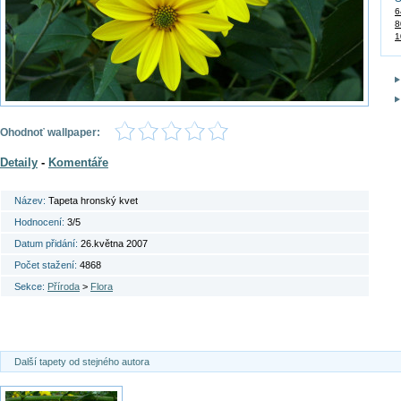
6
8
1
Ohodnoť wallpaper:
Detaily
-
Komentáře
Název:
Tapeta hronský kvet
Hodnocení:
3/5
Datum přidání:
26.května 2007
Počet stažení:
4868
Sekce:
Příroda
>
Flora
Další tapety od stejného autora