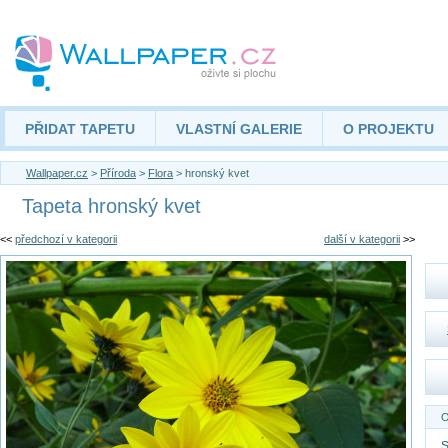
PŘIDAT TAPETU
VLASTNÍ GALERIE
O PROJEKTU
Wallpaper.cz
>
Příroda
>
Flora
> hronský kvet
Tapeta hronský kvet
<<
předchozí v kategorii
další v kategorii
>>
O
S