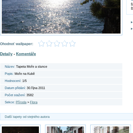
6
8
Ohodnoť wallpaper:
Detaily
-
Komentáře
Název:
Tapeta Moře a slunce
Popis:
Moře na Kubě
Hodnocení:
1/5
Datum přidání:
30.října 2011
Počet stažení:
3582
Sekce:
Příroda
>
Flora
Další tapety od stejného autora