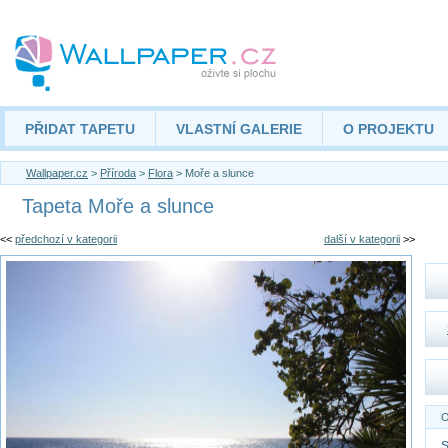
PŘIDAT TAPETU
VLASTNÍ GALERIE
O PROJEKTU
Wallpaper.cz
>
Příroda
>
Flora
> Moře a slunce
Tapeta Moře a slunce
<<
předchozí v kategorii
další v kategorii
>>
O
S