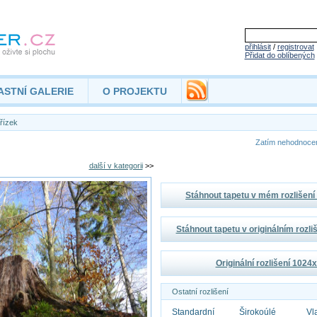
přihlásit
/
registrovat
Přidat do oblíbených
ASTNÍ GALERIE
O PROJEKTU
řízek
Zatím nehodnoc
další v kategorii
>>
Stáhnout tapetu v mém rozlišen
Stáhnout tapetu v originálním rozl
Originální rozlišení 1024
Ostatní rozlišení
Standardní
Širokoúlé
Vl