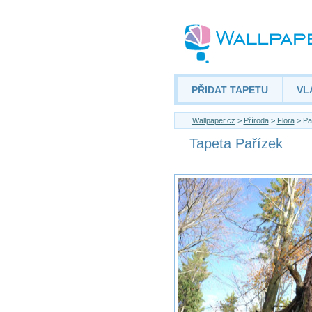
PŘIDAT TAPETU
VL
Wallpaper.cz
>
Příroda
>
Flora
> Pa
Tapeta Pařízek