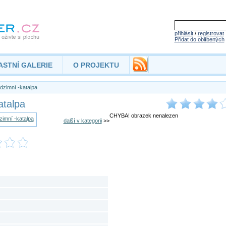
přihlásit
/
registrovat
Přidat do oblíbených
ASTNÍ GALERIE
O PROJEKTU
dzimní -katalpa
atalpa
CHYBA! obrazek nenalezen
další v kategorii
>>