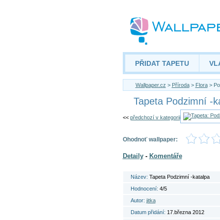
PŘIDAT TAPETU
VL
Wallpaper.cz
>
Příroda
>
Flora
> Po
Tapeta Podzimní -k
<<
předchozí v kategorii
Ohodnoť wallpaper:
Detaily
-
Komentáře
Název:
Tapeta Podzimní -katalpa
Hodnocení:
4/5
Autor:
jitka
Datum přidání:
17.března 2012