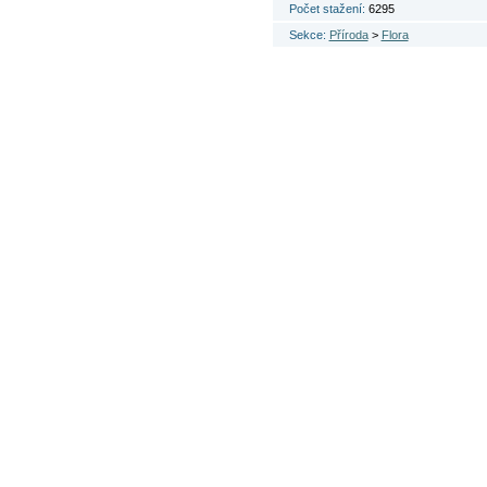
Počet stažení:
6295
Sekce:
Příroda
>
Flora