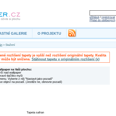
přihlásit
/
registrovat
Přidat do oblíbených
ASTNÍ GALERIE
O PROJEKTU
án
> Stažení
né rozlišení tapety je vyšší než rozlišení originální tapety. Kvalita
y může být snížena.
Stáhnout tapetu v originálním rozlišení (x)
allpaper na Vaši plochu:
yší nad wallpaper
pravé tlačítko myši
menu. Vyberte z něj "Nastavit jako pozadí"
se objeví na pozadí. (Jestliže ne, obnovte pozadí)