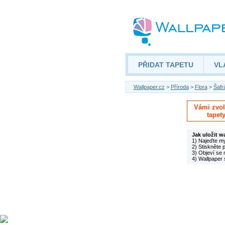
PŘIDAT TAPETU
VL
Wallpaper.cz
>
Příroda
>
Flora
>
Šafr
Vámi zvole
tapet
Jak uložit w
1) Najeďte m
2) Stiskněte 
3) Objeví se 
4) Wallpaper 