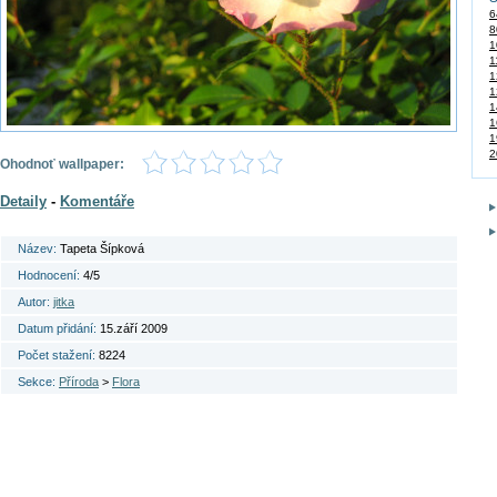
6
8
1
1
1
1
1
1
1
2
Ohodnoť wallpaper:
Detaily
-
Komentáře
Název:
Tapeta Šípková
Hodnocení:
4/5
Autor:
jitka
Datum přidání:
15.září 2009
Počet stažení:
8224
Sekce:
Příroda
>
Flora