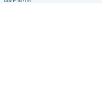
Sekce:
Příroda
>
Flora