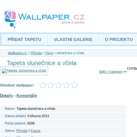
PŘIDAT TAPETU
VLASTNÍ GALERIE
O PROJEKTU
Wallpaper.cz
>
Příroda
>
Flora
> slunečnice a včela
Tapeta slunečnice a včela
CHYBA
další v kategorii
>>
Ohodnoť wallpaper:
Detaily
-
Komentáře
Název:
Tapeta slunečnice a včela
Datum přidání:
6.března 2013
Počet stažení:
9206
Sekce:
Příroda
>
Fauna