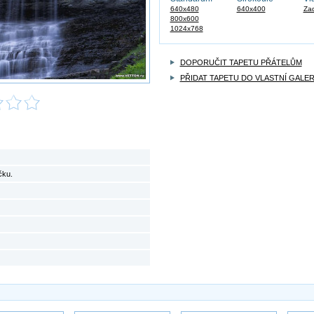
640x480
640x400
Zad
800x600
1024x768
DOPORUČIT TAPETU PŘÁTELŮM
PŘIDAT TAPETU DO VLASTNÍ GALER
čku.