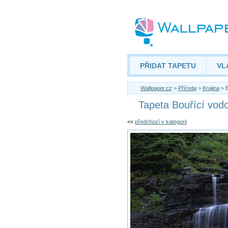
PŘIDAT TAPETU
VL
Wallpaper.cz
>
Příroda
>
Krajina
> B
Tapeta Bouřící vod
<<
předchozí v kategorii