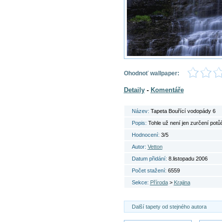
Ohodnoť wallpaper:
Detaily
-
Komentáře
Název:
Tapeta Bouřící vodopády 6
Popis:
Tohle už není jen zurčení potů
Hodnocení:
3/5
Autor:
Vetton
Datum přidání:
8.listopadu 2006
Počet stažení:
6559
Sekce:
Příroda
>
Krajina
Další tapety od stejného autora