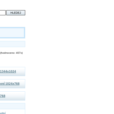
(hodnoceno: 407x)
í 1344x1024
išení 1024x768
x768
astní