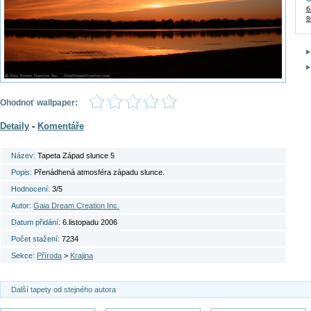
6
8
Ohodnoť wallpaper:
Detaily
-
Komentáře
Název:
Tapeta Západ slunce 5
Popis:
Přenádhená atmosféra západu slunce.
Hodnocení:
3/5
Autor:
Gaia Dream Creation Inc.
Datum přidání:
6.listopadu 2006
Počet stažení:
7234
Sekce:
Příroda
>
Krajina
Další tapety od stejného autora