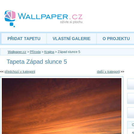
PŘIDAT TAPETU
VLASTNÍ GALERIE
O PROJEKTU
Wallpaper.cz
>
Příroda
>
Krajina
> Západ slunce 5
Tapeta Západ slunce 5
<<
předchozí v kategorii
další v kategorii
>>
O
S