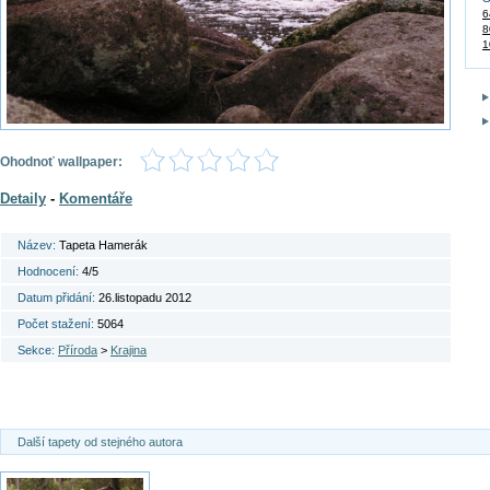
6
8
1
Ohodnoť wallpaper:
Detaily
-
Komentáře
Název:
Tapeta Hamerák
Hodnocení:
4/5
Datum přidání:
26.listopadu 2012
Počet stažení:
5064
Sekce:
Příroda
>
Krajina
Další tapety od stejného autora