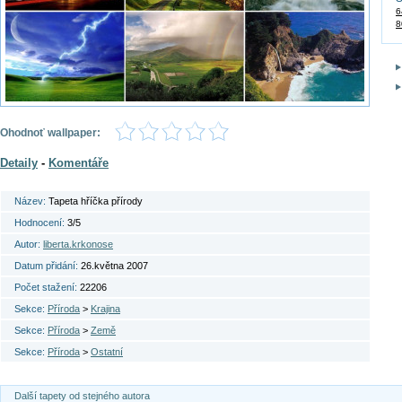
6
8
Ohodnoť wallpaper:
Detaily
-
Komentáře
Název:
Tapeta hříčka přírody
Hodnocení:
3/5
Autor:
liberta.krkonose
Datum přidání:
26.května 2007
Počet stažení:
22206
Sekce:
Příroda
>
Krajina
Sekce:
Příroda
>
Země
Sekce:
Příroda
>
Ostatní
Další tapety od stejného autora