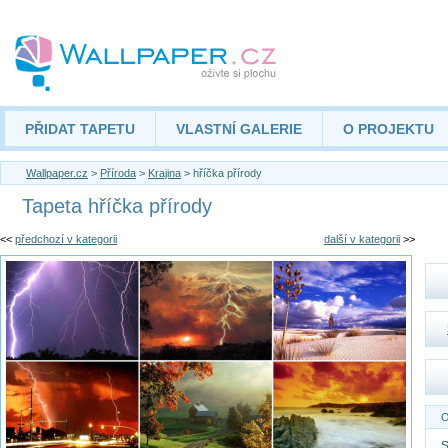
PŘIDAT TAPETU
VLASTNÍ GALERIE
O PROJEKTU
Wallpaper.cz
>
Příroda
>
Krajina
> hříčka přírody
Tapeta hříčka přírody
<<
předchozí v kategorii
další v kategorii
>>
O
S