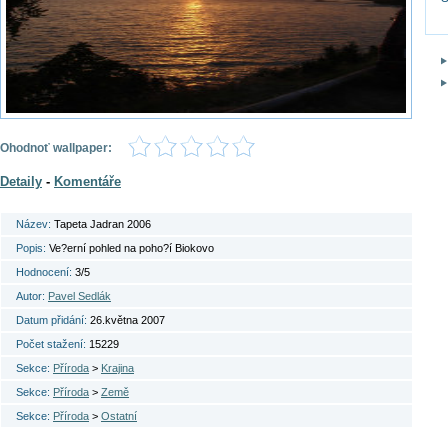
Ohodnoť wallpaper:
Detaily
-
Komentáře
Název:
Tapeta Jadran 2006
Popis:
Ve?erní pohled na poho?í Biokovo
Hodnocení:
3/5
Autor:
Pavel Sedlák
Datum přidání:
26.května 2007
Počet stažení:
15229
Sekce:
Příroda
>
Krajina
Sekce:
Příroda
>
Země
Sekce:
Příroda
>
Ostatní