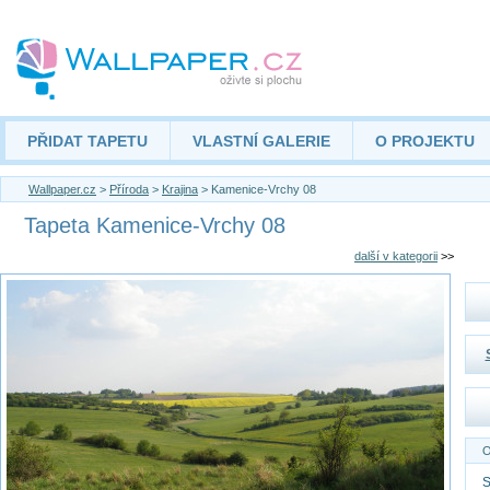
PŘIDAT TAPETU
VLASTNÍ GALERIE
O PROJEKTU
Wallpaper.cz
>
Příroda
>
Krajina
> Kamenice-Vrchy 08
Tapeta Kamenice-Vrchy 08
další v kategorii
>>
O
S