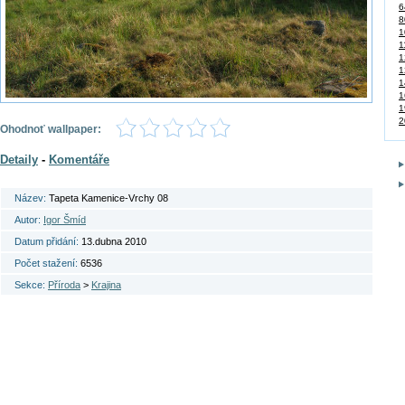
6
8
1
1
1
1
1
1
1
2
Ohodnoť wallpaper:
Detaily
-
Komentáře
Název:
Tapeta Kamenice-Vrchy 08
Autor:
Igor Šmíd
Datum přidání:
13.dubna 2010
Počet stažení:
6536
Sekce:
Příroda
>
Krajina